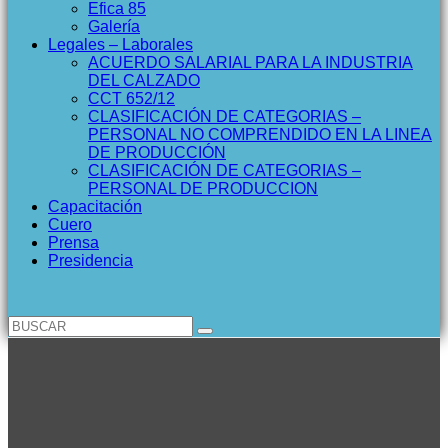
Efica 85
Galería
Legales – Laborales
ACUERDO SALARIAL PARA LA INDUSTRIA
DEL CALZADO
CCT 652/12
CLASIFICACIÓN DE CATEGORIAS –
PERSONAL NO COMPRENDIDO EN LA LINEA
DE PRODUCCIÓN
CLASIFICACIÓN DE CATEGORIAS –
PERSONAL DE PRODUCCION
Capacitación
Cuero
Prensa
Presidencia